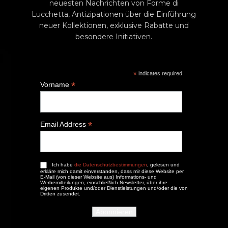
neuesten Nachrichten von Forme di
Lucchetta, Antizipationen über die Einführung
neuer Kollektionen, exklusive Rabatte und
besondere Initiativen.
*
indicates required
*
Vorname
*
Email Address
Ich habe
die Datenschutzbestimmungen
, gelesen und
erkläre mich damit einverstanden, dass mir diese Website per
E-Mail (von dieser Website aus) Informations- und
Werbemitteilungen, einschließlich Newsletter, über ihre
eigenen Produkte und/oder Dienstleistungen und/oder die von
Dritten zusendet.