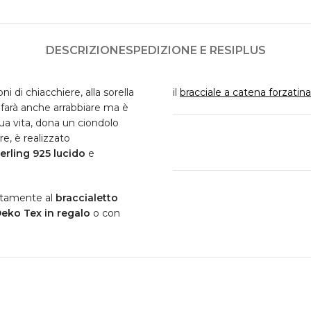
DESCRIZIONE
SPEDIZIONE E RESI
PLUS
ni di chiacchiere, alla sorella
il
bracciale a catena forzatina
i farà anche arrabbiare ma è
tua vita, dona un ciondolo
re, è realizzato
erling 925 lucido
e
ettamente al
braccialetto
Oeko Tex in regalo
o con