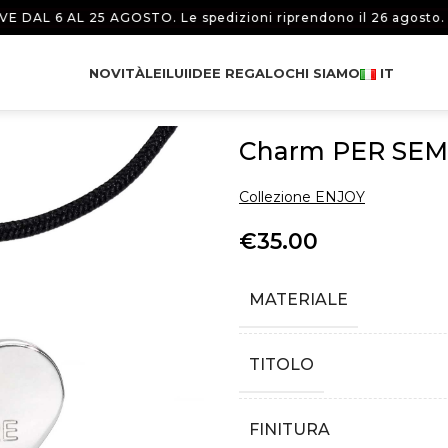
L 6 AL 25 AGOSTO. Le spedizioni riprendono il 26 agosto. 🌴
IN
NOVITÀ
LEI
LUI
IDEE REGALO
CHI SIAMO
IT
Charm PER SE
Collezione ENJOY
€
35.00
MATERIALE
TITOLO
FINITURA