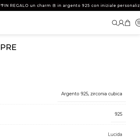
 REGALO un charm 🦋 in argento 925 con iniziale personalizzata
MPRE
Argento 925, zirconia cubica
925
Lucida