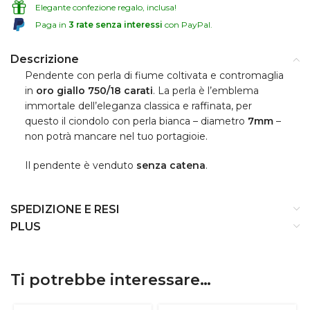
Elegante confezione regalo, inclusa!
Paga in
3 rate senza interessi
con PayPal.
Descrizione
Pendente con perla di fiume coltivata e contromaglia
in
oro giallo 750/18 carati
. La perla è l’emblema
immortale dell’eleganza classica e raffinata, per
questo il ciondolo con perla bianca – diametro
7mm
–
non potrà mancare nel tuo portagioie.
Il pendente è venduto
senza catena
.
SPEDIZIONE E RESI
PLUS
Ti potrebbe interessare…