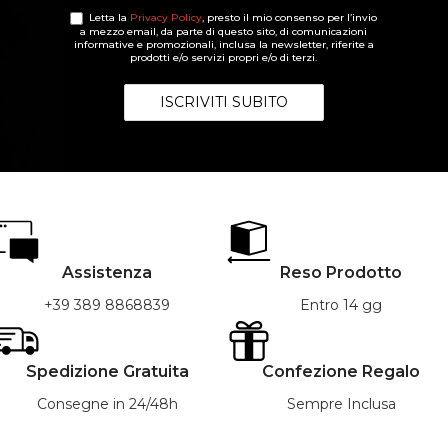
Letta la
Privacy Policy
, presto il mio consenso per l’invio
a mezzo email, da parte di questo sito, di comunicazioni
informative e promozionali, inclusa la newsletter, riferite a
prodotti e/o servizi propri e/o di terzi.
Assistenza
Reso Prodotto
+39 389 8868839
Entro 14 gg
Spedizione Gratuita
Confezione Regalo
Consegne in 24/48h
Sempre Inclusa