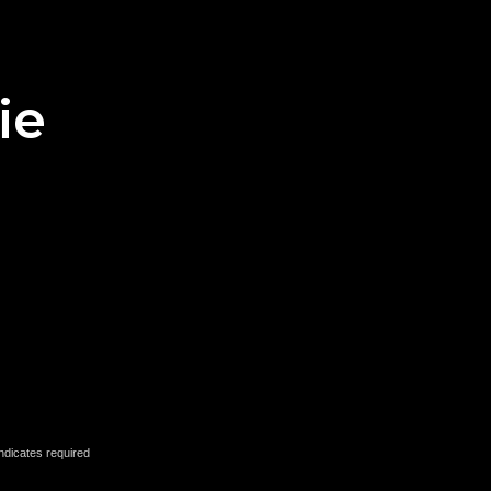
e
ie
ndicates required