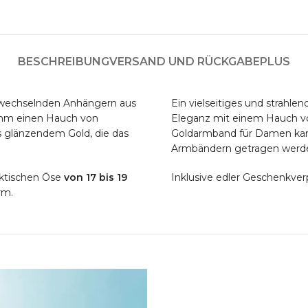
BESCHREIBUNG
VERSAND UND RÜCKGABE
PLUS
wechselnden Anhängern aus
Ein vielseitiges und strahl
 ihm einen Hauch von
Eleganz mit einem Hauch vo
us glänzendem Gold, die das
Goldarmband für Damen kann
Armbändern getragen werden 
aktischen Öse
von 17 bis 19
Inklusive edler Geschenkver
rm.