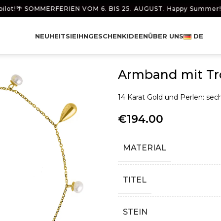
🌴 SOMMERFERIEN VOM 6. BIS 25. AUGUST. Happy Summer! 🌴
🦋
NEUHEIT
SIE
IHN
GESCHENKIDEEN
ÜBER UNS
DE
Armband mit Tr
14 Karat Gold und Perlen: sec
€
194.00
MATERIAL
TITEL
STEIN