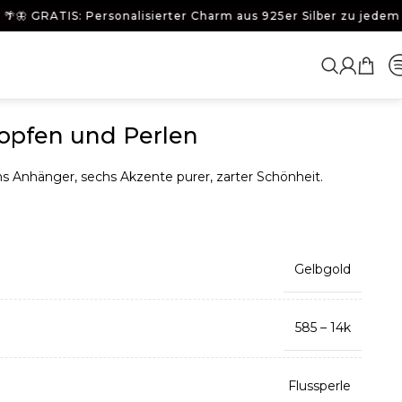
 GRATIS: Personalisierter Charm aus 925er Silber zu jedem Gold
opfen und Perlen
hs Anhänger, sechs Akzente purer, zarter Schönheit.
Gelbgold
585 – 14k
Flussperle