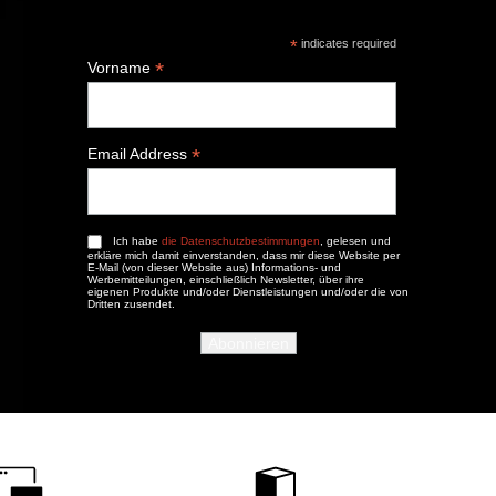
*
indicates required
*
Vorname
*
Email Address
Ich habe
die Datenschutzbestimmungen
, gelesen und
erkläre mich damit einverstanden, dass mir diese Website per
E-Mail (von dieser Website aus) Informations- und
Werbemitteilungen, einschließlich Newsletter, über ihre
eigenen Produkte und/oder Dienstleistungen und/oder die von
Dritten zusendet.