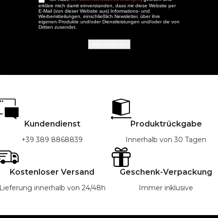
erkläre mich damit einverstanden, dass mir diese Website per
E-Mail (von dieser Website aus) Informations- und
Werbemitteilungen, einschließlich Newsletter, über ihre
eigenen Produkte und/oder Dienstleistungen und/oder die von
Dritten zusendet.
Kundendienst
Produktrückgabe
+39 389 8868839
Innerhalb von 30 Tagen
Kostenloser Versand
Geschenk-Verpackung
Lieferung innerhalb von 24/48h
Immer inklusive