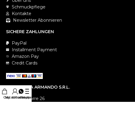
Über uns
Schmuckpflege
Kontakte
Newsletter Abonnieren
SICHERE ZAHLUNGEN
PayPal
Installment Payment
Amazon Pay
Credit Cards
LUCCHETTA ARMANDO S.R.L.
Cart
My account
Whatsapp
Neuheit
Via Pio La Torre 26
I-36061 Bassano del Grappa (VI)
VAT IT02289740249